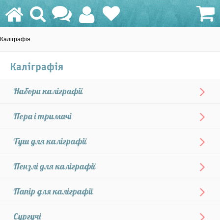
Каліграфія
0.0 грн.
Каліграфія
Набори каліграфії
Пера і тримачі
Туш для каліграфії
Пензлі для каліграфії
Папір для каліграфії
Сургучі