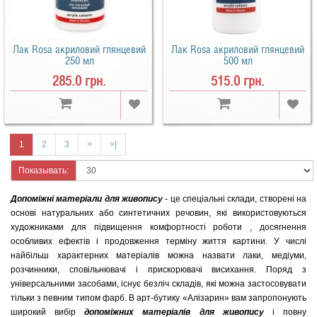
Лак Rosa акриловий глянцевий
Лак Rosa акриловий глянцевий
250 мл
500 мл
285.0 грн.
515.0 грн.
1
2
3
>
>|
Показывать:
Допоміжні матеріали для живопису
- це спеціальні склади, створені на
основі натуральних або синтетичних речовин, які використовуються
художниками для підвищення комфортності роботи , досягнення
особливих ефектів і продовження терміну життя картини. У числі
найбільш характерних матеріалів можна назвати лаки, медіуми,
розчинники, сповільнювачі і прискорювачі висихання. Поряд з
універсальними засобами, існує безліч складів, які можна застосовувати
тільки з певним типом фарб. В арт-бутику «Алізарин» вам запропонують
широкий вибір
допоміжних матеріалів для живопису
і повну