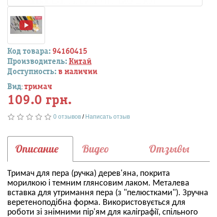
Код товара:
94160415
Производитель:
Китай
Доступность:
в наличии
Вид
тримач
:
109.0 грн.
0 отзывов
/
Написать отзыв
Описание
Видео
Отзывы
Тримач для пера (ручка) дерев'яна, покрита
морилкою і темним глянсовим лаком. Металева
вставка для утримання пера (з "пелюстками"). Зручна
веретеноподібна форма. Використовується для
роботи зі знімними пір'ям для каліграфії, спільного