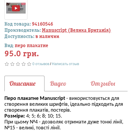
Код товара:
94160546
Производитель:
Manuscript (Велика Британія)
Доступность:
в наличии
Вид
перо плакатне
:
95.0 грн.
0 отзывов
/
Написать отзыв
Описание
Видео
Отзывы
Перо плакатне Manuscript
- використовується для
створення великих шрифтів, ідеально підходить для
створення плакатів, постерів.
Розміри:
4; 5; 6; 8; 10; 15.
При цьому №4 - дозволяє отримати дуже тонкі лінії,
№15 - великі, товсті лінії.