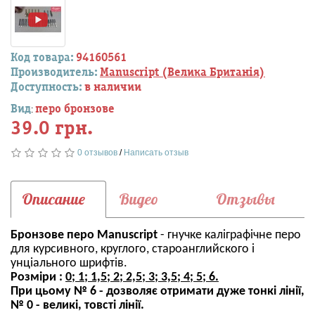
Код товара:
94160561
Производитель:
Manuscript (Велика Британія)
Доступность:
в наличии
Вид
перо бронзове
:
39.0 грн.
0 отзывов
/
Написать отзыв
Описание
Видео
Отзывы
Бронзове перо Manuscript
- гнучке каліграфічне перо
для курсивного, круглого, староанглийского і
унціального шрифтів.
Розміри
:
0; 1; 1,5; 2; 2,5; 3; 3,5; 4; 5; 6.
При цьому № 6 - дозволяє отримати дуже тонкі лінії,
№ 0 - великі, товсті лінії.