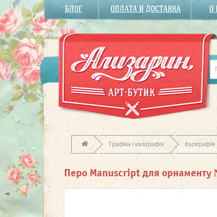
БЛОГ
ОПЛАТА И ДОСТАВКА
О
Графіка і каліграфія
Каліграфія
Перо Manuscript для орнаменту 