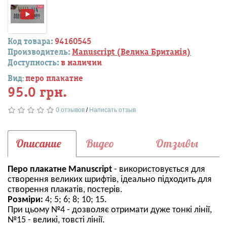
Код товара:
94160545
Производитель:
Manuscript (Велика Британія)
Доступность:
в наличии
Вид
перо плакатне
:
95.0 грн.
0 отзывов
/
Написать отзыв
Описание
Видео
Отзывы
Перо плакатне Manuscript
- використовується для
створення великих шрифтів, ідеально підходить для
створення плакатів, постерів.
Розміри:
4; 5; 6; 8; 10; 15.
При цьому №4 - дозволяє отримати дуже тонкі лінії,
№15 - великі, товсті лінії.