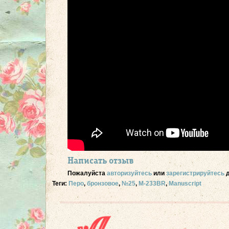
Написать отзыв
Пожалуйста
авторизуйтесь
или
зарегистрируйтесь
д
Теги:
Перо
,
бронзовое
,
№25
,
M-233BR
,
Manuscript