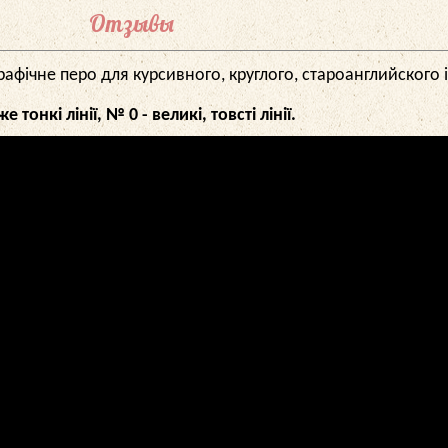
Отзывы
графічне перо для курсивного, круглого, староанглийского 
онкі лінії, № 0 - великі, товсті лінії.