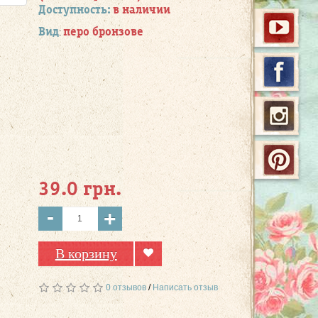
Доступность:
в наличии
Вид
перо бронзове
:
39.0 грн.
-
+
В корзину
0 отзывов
/
Написать отзыв