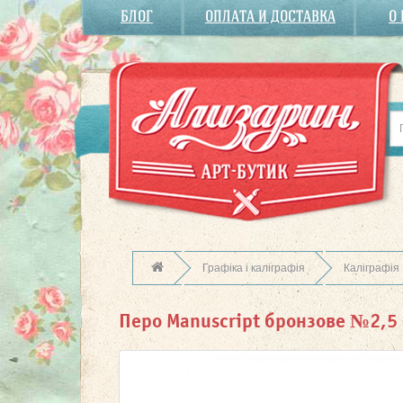
БЛОГ
ОПЛАТА И ДОСТАВКА
О
Графіка і каліграфія
Каліграфія
Перо Manuscript бронзове №2,5