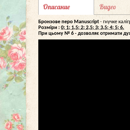
Описание
Видео
Бронзове перо Manuscript
- гнучке калі
Розміри
:
0; 1; 1,5; 2; 2,5; 3; 3,5; 4; 5; 6.
При цьому № 6 - дозволяє отримати дуже т