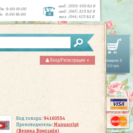
моб. (050) 450 83 11
Пт 9:00-19:00
моб. (067) 325 83 11
Вс 11:00-18:00
тел. (044) 425 83 11
Вход/Регистрация
Товаров: 0
0.0 грн.
Код товара:
94160554
Производитель:
Manuscript
(Велика Британія)