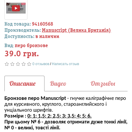
Код товара:
94160568
Производитель:
Manuscript (Велика Британія)
Доступность:
в наличии
Вид
перо бронзове
:
39.0 грн.
0 отзывов
/
Написать отзыв
Описание
Видео
Отзывы
Бронзове перо Manuscript
- гнучке каліграфічне перо
для курсивного, круглого, староанглийского і
унціального шрифтів.
Розміри
:
0; 1; 1,5; 2; 2,5; 3; 3,5; 4; 5; 6.
При цьому № 6 - дозволяє отримати дуже тонкі лінії,
№ 0 - великі, товсті лінії.