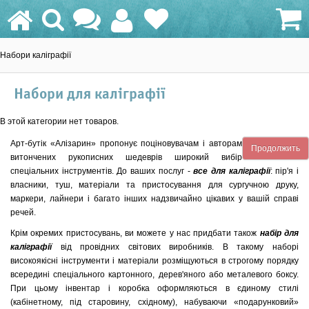
Набори каліграфії
0.0 грн.
Набори для каліграфії
В этой категории нет товаров.
Арт-бутік «Алізарин» пропонує поціновувачам і авторам
Продолжить
витончених рукописних шедеврів широкий вибір
спеціальних інструментів. До ваших послуг -
все для каліграфії
: пір'я і
власники, туш, матеріали та пристосування для сургучною друку,
маркери, лайнери і багато інших надзвичайно цікавих у вашій справі
речей.
Крім окремих пристосувань, ви можете у нас придбати також
набір для
каліграфії
від провідних світових виробників. В такому наборі
високоякісні інструменти і матеріали розміщуються в строгому порядку
всередині спеціального картонного, дерев'яного або металевого боксу.
При цьому інвентар і коробка оформляються в єдиному стилі
(кабінетному, під старовину, східному), набуваючи «подарунковий»