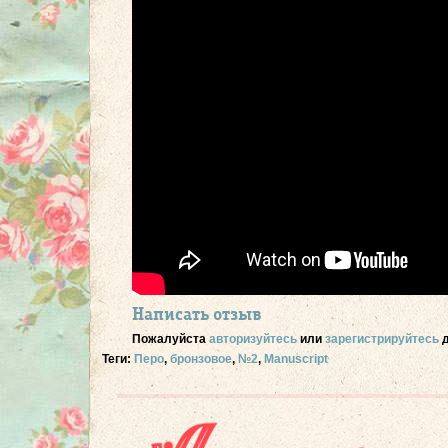
Написать отзыв
Пожалуйста
авторизуйтесь
или
зарегистрируйтесь
д
Теги:
Перо
,
бронзовое
,
№2
,
Manuscript