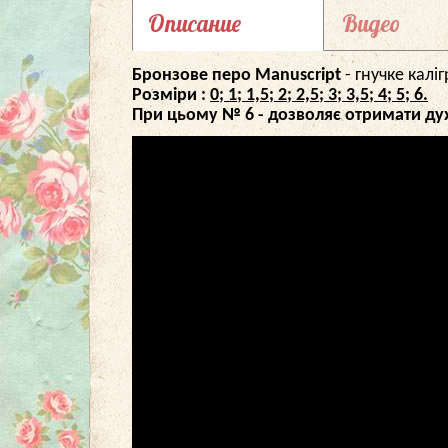
Описание
Видео
Бронзове перо Manuscript
- гнучке калі
Розміри
:
0; 1; 1,5; 2; 2,5; 3; 3,5; 4; 5; 6.
При цьому № 6 - дозволяє отримати дуже т