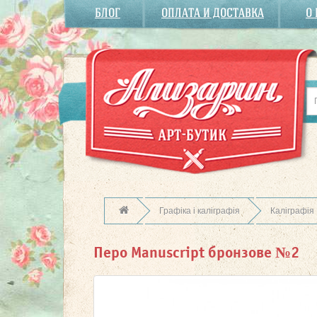
БЛОГ
ОПЛАТА И ДОСТАВКА
О
Графіка і каліграфія
Каліграфія
Перо Manuscript бронзове №2