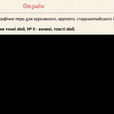
Отзывы
графічне перо для курсивного, круглого, староанглийского 
онкі лінії, № 0 - великі, товсті лінії.