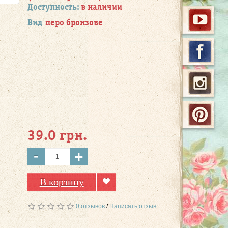
Доступность:
в наличии
Вид
перо бронзове
:
39.0 грн.
-
+
В корзину
0 отзывов
/
Написать отзыв