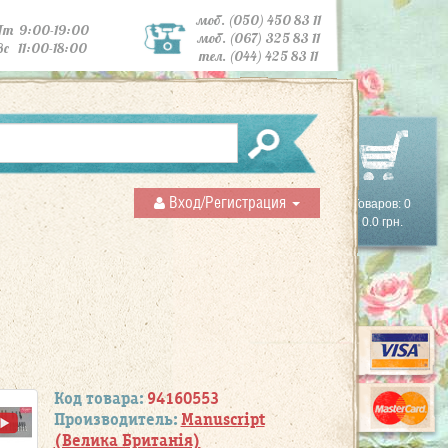
моб. (050) 450 83 11
Пт 9:00-19:00
моб. (067) 325 83 11
Вс 11:00-18:00
тел. (044) 425 83 11
Вход/Регистрация
Товаров: 0
0.0 грн.
Код товара:
94160553
Производитель:
Manuscript
(Велика Британія)