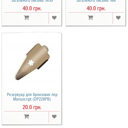
загального письма №30
загального письма №6
(DP30PL)
(DP6HPL)
40.0 грн.
40.0 грн.
Резервуар для бронзових пер
Manuscript (DP228PB)
20.0 грн.