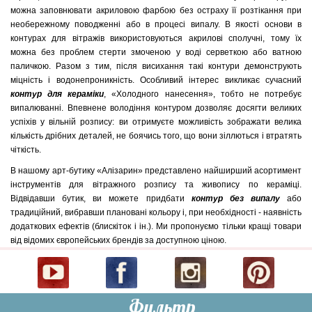
можна заповнювати акриловою фарбою без остраху її розтікання при
необережному поводженні або в процесі випалу. В якості основи в
контурах для вітражів використовуються акрилові сполучні, тому їх
можна без проблем стерти змоченою у воді серветкою або ватною
паличкою. Разом з тим, після висихання такі контури демонструють
міцність і водонепроникність. Особливий інтерес викликає сучасний
контур для кераміки
, «Холодного нанесення», тобто не потребує
випалюванні. Впевнене володіння контуром дозволяє досягти великих
успіхів у вільній розпису: ви отримуєте можливість зображати велика
кількість дрібних деталей, не боячись того, що вони зіллються і втратять
чіткість.
В нашому арт-бутику «Алізарин» представлено найширший асортимент
інструментів для вітражного розпису та живопису по кераміці.
Відвідавши бутик, ви можете придбати
контур без випалу
або
традиційний, вибравши плановані кольору і, при необхідності - наявність
додаткових ефектів (блискіток і ін.). Ми пропонуємо тільки кращі товари
від відомих європейських брендів за доступною ціною.