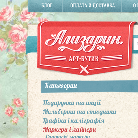
БЛОГ
ОПЛАТА И ДОСТАВКА
О
Категории
Подарунки та акції
Мольберти та етюдники
Графіка і каліграфія
Маркери і лайнери
Спиртові маркери