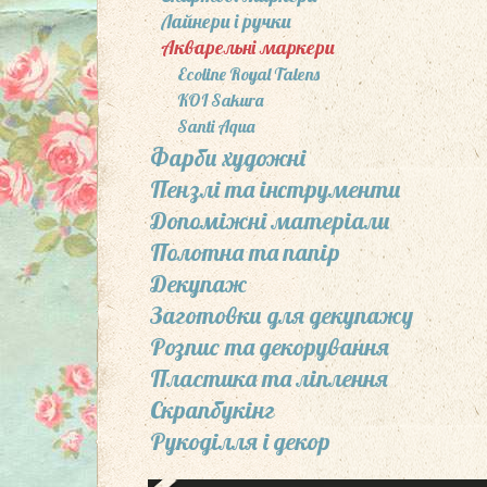
Лайнери і ручки
Акварельні маркери
Ecoline Royal Talens
KOI Sakura
Santi Aqua
Фарби художні
Пензлі та інcтрументи
Допоміжні матеріали
Полотна та папір
Декупаж
Заготовки для декупажу
Розпис та декорування
Пластика та ліплення
Скрапбукінг
Рукоділля і декор