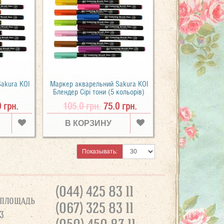
akura KOI
Маркер акварельний Sakura KOI
Блендер Сірі тони (5 кольорів)
0 грн.
105.0 грн.
75.0 грн.
В КОРЗИНУ
Показывать:
(044) 425 83 11
 площадь
(067) 325 83 11
3