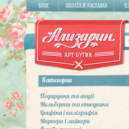
БЛОГ
ОПЛАТА И ДОСТАВКА
О
Категории
Подарунки та акції
Мольберти та етюдники
Графіка і каліграфія
Маркери і лайнери