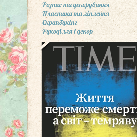
Розпис та декорування
Пластика та ліплення
Скрапбукінг
Рукоділля і декор