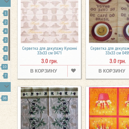
1
2
4
2
Серветка для декупажу Кухонні
Серветка для декупаж
4
33х33 см 0471
33х33 см 049
3
3.0 грн.
3.0 грн.
10
В КОРЗИНУ
В КОРЗИНУ
7
1
1
36
1