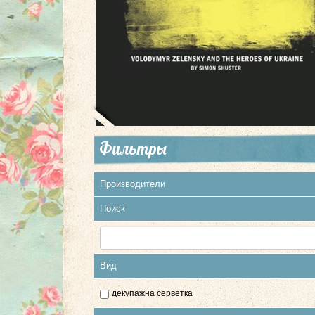
Фильтры
Производители
Поиск
Вид
декупажна серветка