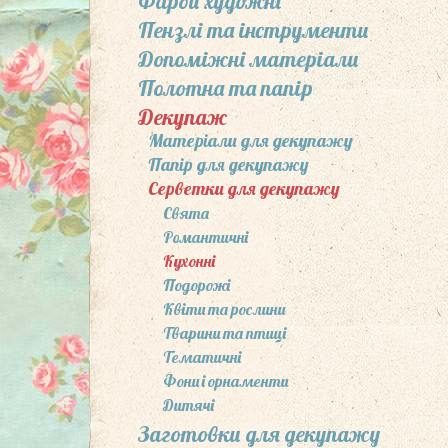
Фарби художні
Пензлі та інcтрументи
Допоміжні матеріали
Полотна та папір
Декупаж
Матеріали для декупажу
Папір для декупажу
Серветки для декупажу
Свята
Романтичні
Кухонні
Подорожі
Квіти та рослини
Тварини та птиці
Тематичні
Фони і орнаменти
Дитячі
Заготовки для декупажу