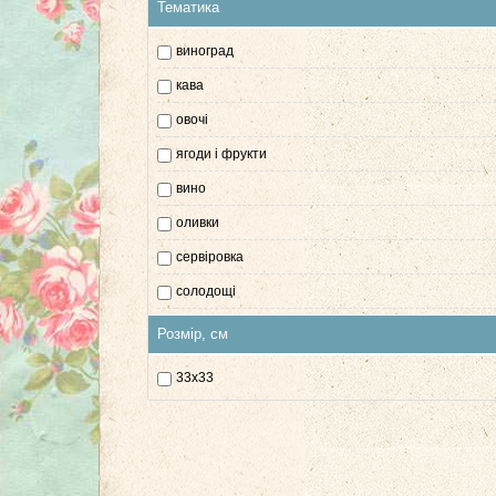
Тематика
виноград
кава
овочі
ягоди і фрукти
вино
оливки
сервіровка
солодощі
фрукти
Розмір, см
ягоди
33x33
їжа