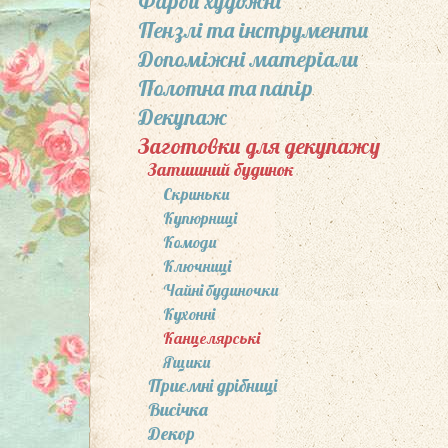
Фарби художні
Пензлі та інcтрументи
Допоміжні матеріали
Полотна та папір
Декупаж
Заготовки для декупажу
Затишний будинок
Скриньки
Купюрниці
Комоди
Ключниці
Чайні будиночки
Кухонні
Канцелярські
Ящики
Приємні дрібниці
Висічка
Декор