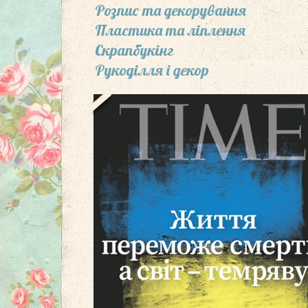
Розпис та декорування
Пластика та ліплення
Скрапбукінг
Рукоділля і декор