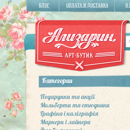
БЛОГ
ОПЛАТА И ДОСТАВКА
О
Категории
Подарунки та акції
Мольберти та етюдники
Графіка і каліграфія
Маркери і лайнери