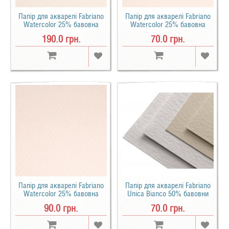
Папір для акварелі Fabriano
Папір для акварелі Fabriano
Watercolor 25% бавовна
Watercolor 25% бавовна
середнє зерно B1 (75х105см)
середнє зерно B2 (50х70см)
190.0 грн.
70.0 грн.
300 г/м2
200 г/м2
Папір для акварелі Fabriano
Папір для акварелі Fabriano
Watercolor 25% бавовна
Unica Bianco 50% бавовни
середнє зерно B2 (50х70см)
середнє зерно B2 (50х70см)
90.0 грн.
70.0 грн.
300 г/м2
250 г/м2