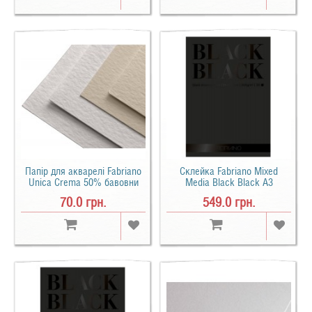
Папір для акварелі Fabriano
Склейка Fabriano Mixed
Unica Crema 50% бавовни
Media Black Black A3
середнє зерно B2 (50х70см)
(29.7х42см) 300 г/м2 20 арк.
70.0 грн.
549.0 грн.
250 г/м2