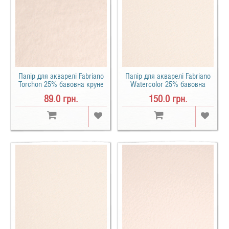
Папір для акварелі Fabriano
Папір для акварелі Fabriano
Torchon 25% бавовна круне
Watercolor 25% бавовна
зерно B2 (50х70см) 270 г/м2
середнє зерно B1 (75х105см)
89.0 грн.
150.0 грн.
200 г/м2