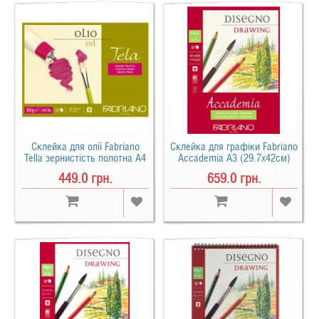
Склейка для олії Fabriano
Склейка для графіки Fabriano
Tella зернистість полотна А4
Accademia А3 (29.7х42см)
- (18х24см) 300 г/м2 10 арк.
200 г/м2 30 арк.
449.0 грн.
659.0 грн.