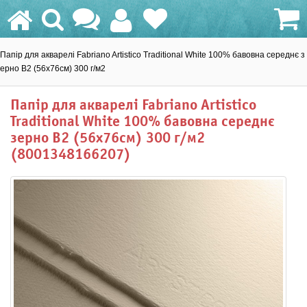
Папір для акварелі Fabriano Artistico Traditional White 100% бавовна середнє з
0.0 грн.
ерно B2 (56х76см) 300 г/м2
Папір для акварелі Fabriano Artistico
Traditional White 100% бавовна середнє
зерно B2 (56х76см) 300 г/м2
(8001348166207)