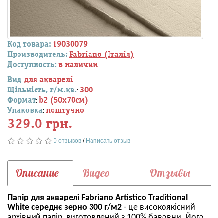
Код товара:
19030079
Производитель:
Fabriano (Італія)
Доступность:
в наличии
Вид
для акварелі
:
Щільність, г/м.кв.
300
:
Формат
b2 (50х70см)
:
Упаковка
поштучно
:
329.0 грн.
0 отзывов
/
Написать отзыв
Описание
Видео
Отзывы
Папір для акварелі Fabriano Artistico Traditional
White середнє зерно 300 г/м2
- це високоякісний
архівний папір, виготовлений з 100% бавовни. Його