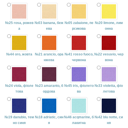
№25 rosa, рожев
№03 banana, беж
№05 zabaione, пе
№20 limone, лим
а
ева
рсикова
онна
№44 oro, жовта
№21 arancio, ора
№41 rosso fuoco,
№22 vesuvio, чер
нжева
червона
вона
№24 viola, фіоле
№23 amaranto, б
№45 iris, фіолето
№33 violetta, фіо
това
ордова
ва
летова
№19 danubio, тем
№18 adriatic, син
№46 acqmarine, б
№42 blu notte, си
но синя
я
лакитна
ня