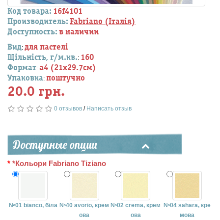
Код товара:
16f4101
Производитель:
Fabriano (Італія)
Доступность:
в наличии
Вид
для пастелі
:
Щільність, г/м.кв.
160
:
Формат
a4 (21х29.7см)
:
Упаковка
поштучно
:
20.0 грн.
0 отзывов
/
Написать отзыв
Доступные опции
*Кольори Fabriano Tiziano
№01 bianco, біла
№40 avorio, крем
№02 crema, крем
№04 sahara, кре
ова
ова
мова