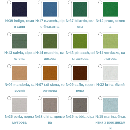
№39 indigo, темн
№17 c.zucch., сір
№37 biliardo, зел
№12 prato, зелен
о синя
о-блакитна
ена
а
№13 salvia, сіро-з
№14 muschio, ол
№43 pistacch, фі
№11 verduzzo, са
елена
ивкова
сташкова
латова
№06 mandorla, ка
№07 t.di siena, ко
№09 caffe, корич
№32 brina, білий
вовий
ричнева
нева
№26 perla, перла
№28 china, кремо
№29 nebbia, сіра
№15 marina, блак
мутрова
ва
итна з ворсинкам
и