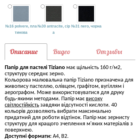
№16 polvere, пла
№30 antracite, сір
№31 nero, чорна
тинова
а
Описание
Видео
Отзывы
Папір для пастелі Tiziano
має щільність 160 г/м2,
структуру середнє зерно.
Кольорова малювальна папір Tiziano призначена для
живопису пастеллю, олівцем, графітом, вугіллям і
аерографом. Може використовуватися для друку
будь-якими методами. Папір має
високу
світлостійкість
завдяки відсутності кислоти. 40
кольорів дозволяють вибрати максимально
придатний для роботи відтінок. Папір має зернисту
структуру для кращого зчеплення м'яких матеріалів з
поверхнею.
Доступні формати:
А4, В2.