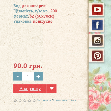
Вид
для акварелі
:
Щільність, г/м.кв.
200
:
Формат
b2 (50х70см)
:
Упаковка
поштучно
:
90.0 грн.
-
+
В корзину
0 отзывов
/
Написать отзыв