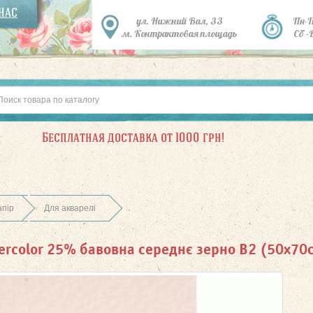
 НАС
ул. Нижний Вал, 33
Пн-
м. Контрактовая площадь
Сб -
Бесплатная доставка от 1000 грн!
апір
Для акварелі
tercolor 25% бавовна середнє зерно B2 (50х7