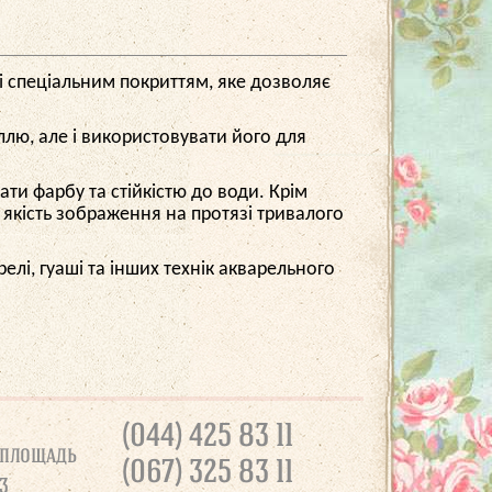
зі спеціальним покриттям, яке дозволяє
ллю, але і використовувати його для
ти фарбу та стійкістю до води. Крім
 і якість зображення на протязі тривалого
елі, гуаші та інших технік акварельного
(044) 425 83 11
 площадь
(067) 325 83 11
3