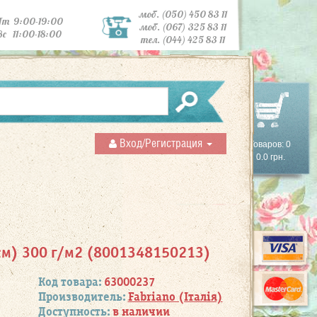
моб. (050) 450 83 11
Пт 9:00-19:00
моб. (067) 325 83 11
Вс 11:00-18:00
тел. (044) 425 83 11
Вход/Регистрация
Товаров: 0
0.0 грн.
0см) 300 г/м2 (8001348150213)
Код товара:
63000237
Производитель:
Fabriano (Італія)
Доступность:
в наличии