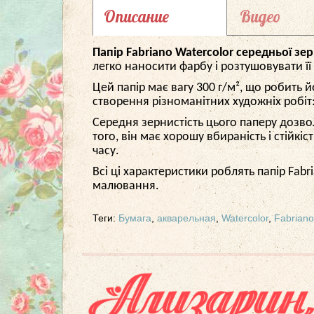
Описание
Видео
Папір Fabriano Watercolor середньої зер
легко наносити фарбу і розтушовувати її
Цей папір має вагу 300 г/м², що робить 
створення різноманітних художніх робіт:
Середня зернистість цього паперу дозво
того, він має хорошу вбираність і стійкі
часу.
Всі ці характеристики роблять папір Fabr
малювання.
Теги:
Бумага
,
акварельная
,
Watercolor
,
Fabriano