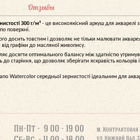
Отзывы
нистості 300 г/м²
- це високоякісний аркуш для акварелі 
 по поверхні.
його досить товстим і дозволяє не тільки малювати акваре
 від графіки до масляної живопису.
ляє досягти оптимального балансу між здатністю утримува
сть до старіння, що дозволяє зберігати яскравість кольорів
iano Watercolor середньої зернистості ідеальним для аквар
Пн-Пт - 9 00 - 19 00
м. Контрактовая
Сб-Вс - 11 00 - 18 00
ул. Нижний Вал, 3