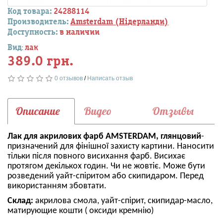
Код товара:
24288114
Производитель:
Amsterdam (Нідерланди)
Доступность:
в наличии
Вид
лак
:
389.0 грн.
0 отзывов
/
Написать отзыв
Описание
Видео
Отзывы
Лак для акрилових фарб AMSTERDAM, глянцовий
-
призначений для фінішної захисту картини. Наносити
тільки після повного висихання фарб. Висихає
протягом декількох годин. Чи не жовтіє. Може бути
розведений уайт-спіритом або скипидаром. Перед
використанням збовтати.
Склад:
акрилова смола, уайт-спірит, скипидар-масло,
матирующие кошти ( оксиди кремнію)