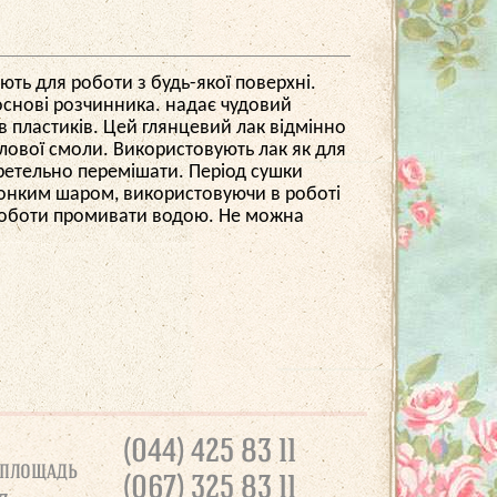
ть для роботи з будь-якої поверхні.
 основі розчинника. надає чудовий
ів пластиків. Цей глянцевий лак відмінно
илової смоли. Використовують лак як для
 ретельно перемішати. Період сушки
 тонким шаром, використовуючи в роботі
ля роботи промивати водою. Не можна
(044) 425 83 11
 площадь
(067) 325 83 11