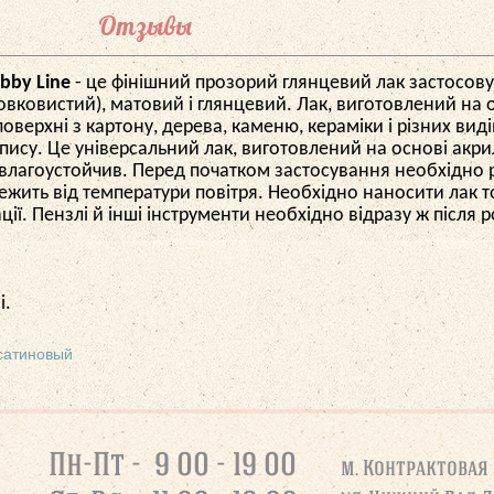
Отзывы
bby Line
- це фінішний прозорий глянцевий лак застосовую
шовковистий), матовий і глянцевий. Лак, виготовлений на
оверхні з картону, дерева, каменю, кераміки і різних вид
опису. Це універсальний лак, виготовлений на основі акр
Він влагоустойчив. Перед початком застосування необхідно
лежить від температури повітря. Необхідно наносити лак
ації. Пензлі й інші інструменти необхідно відразу ж піс
і.
сатиновый
Пн-Пт - 9 00 - 19 00
м. Контрактовая