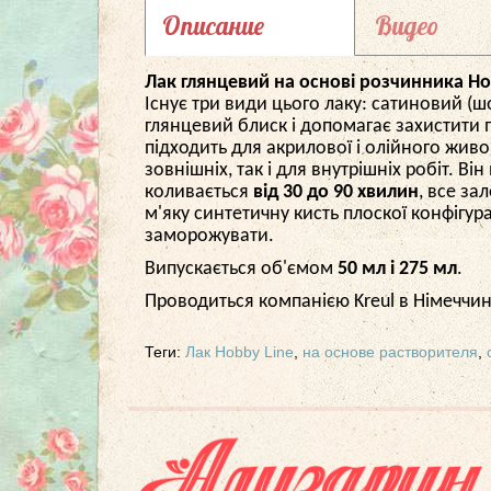
Описание
Видео
Лак глянцевий на основі розчинника Ho
Існує три види цього лаку: сатиновий (
глянцевий блиск і допомагає захистити п
підходить для акрилової і олійного жив
зовнішніх, так і для внутрішніх робіт. 
коливається
від 30 до 90 хвилин
, все за
м'яку синтетичну кисть плоскої конфігур
заморожувати.
Випускається об'ємом
50 мл і 275 мл
.
Проводиться компанією Kreul в Німеччин
Теги:
Лак Hobby Line
,
на основе растворителя
,