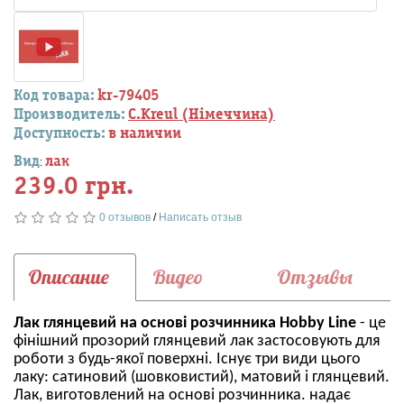
Код товара:
kr-79405
Производитель:
C.Kreul (Німеччина)
Доступность:
в наличии
Вид
лак
:
239.0 грн.
0 отзывов
/
Написать отзыв
Описание
Видео
Отзывы
Лак глянцевий на основі розчинника Hobby Line
- це
фінішний прозорий глянцевий лак застосовують для
роботи з будь-якої поверхні. Існує три види цього
лаку: сатиновий (шовковистий), матовий і глянцевий.
Лак, виготовлений на основі розчинника. надає