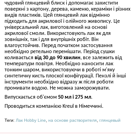
чудовий глянцевий блиск і допомагає захистити
поверхні з картону, дерева, каменю, кераміки і різних
видів пластиків. Цей глянцевий лак відмінно
підходить для акрилової і олійного живопису. Це
універсальний лак, виготовлений на основі
акрилової смоли. Використовують лак як для
зовнішніх, так і для внутрішніх робіт. Він
влагоустойчив. Перед початком застосування
необхідно ретельно перемішати. Період сушки
коливається
від 30 до 90 хвилин
, все залежить від
температури повітря. Необхідно наносити лак
тонким шаром, використовуючи в роботі м'яку
синтетичну кисть плоскої конфігурації. Пензлі й інші
інструменти необхідно відразу ж після роботи
промивати водою. Не можна заморожувати.
Випускається об'ємом
50 мл і 275 мл
.
Проводиться компанією Kreul в Німеччині.
Теги:
Лак Hobby Line
,
на основе растворителя
,
глянцевый