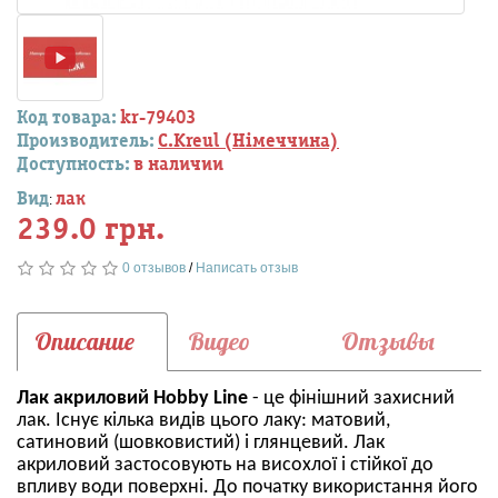
Код товара:
kr-79403
Производитель:
C.Kreul (Німеччина)
Доступность:
в наличии
Вид
лак
:
239.0 грн.
0 отзывов
/
Написать отзыв
Описание
Видео
Отзывы
Лак акриловий Hobby Line
- це фінішний захисний
лак. Існує кілька видів цього лаку: матовий,
сатиновий (шовковистий) і глянцевий. Лак
акриловий застосовують на висохлої і стійкої до
впливу води поверхні. До початку використання його