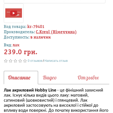
Код товара:
kr-79401
Производитель:
C.Kreul (Німеччина)
Доступность:
в наличии
Вид
лак
:
239.0 грн.
0 отзывов
/
Написать отзыв
Описание
Видео
Отзывы
Лак акриловий Hobby Line
- це фінішний захисний
лак. Існує кілька видів цього лаку: матовий,
сатиновий (шовковистий) і глянцевий. Лак
акриловий застосовують на висохлої і стійкої до
впливу води поверхні. До початку використання його