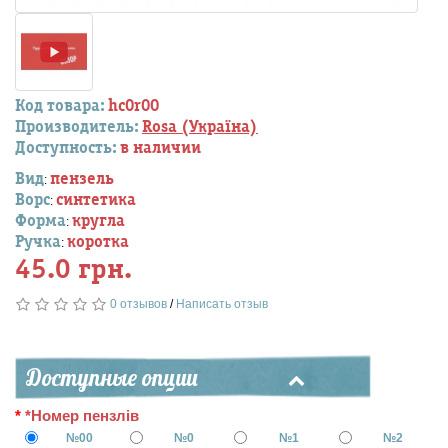
Код товара:
hc0r00
Производитель:
Rosa (Україна)
Доступность:
в наличии
Вид
пензель
:
Ворс
синтетика
:
Форма
кругла
:
Ручка
коротка
:
45.0 грн.
0 отзывов
/
Написать отзыв
Доступные опции
*Номер пензлів
№00
№0
№1
№2