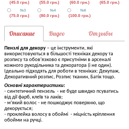
(45.0 грн.)
(55.0 грн.)
(60.0 грн.)
(65.0 грн.)
№3
№4
№6
(75.0 грн.)
(80.0 грн.)
(100.0 грн.)
Описание
Видео
Отзывы
Пензлі для декору
– це інструменти, які
використовуються в більшості техніках декору та
розпису та обов’язково є присутніми в арсеналі
кожного рукодільника та декоратора (і не один).
Ідеально підходять для роботи в техніках: Декупаж,
Декоративний розпис, Розпис тканин, Батік тощо.
Основні характеристики:
- синтетичний пензель - не буде швидко псуватись
від дії фарб, клеїв та лаків;
- м’який волос - не пошкоджує поверхню, що
декорується;
- проклейка волосу в обоймі - міцність кріплення
обойми на ручці.