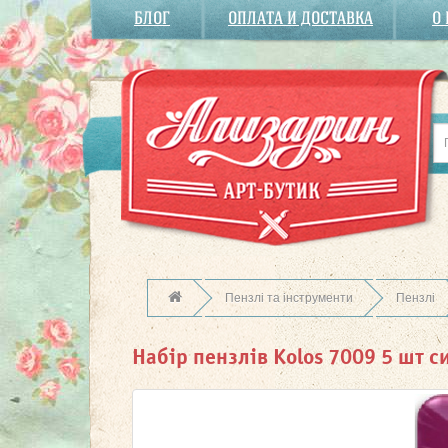
БЛОГ
ОПЛАТА И ДОСТАВКА
О
Пензлі та інcтрументи
Пензлі
Набір пензлів Kolos 7009 5 шт с