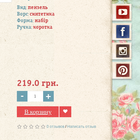
Вид
пензель
:
Ворс
синтетика
:
Форма
набір
:
Ручка
коротка
:
219.0 грн.
-
+
В корзину
0 отзывов
/
Написать отзыв