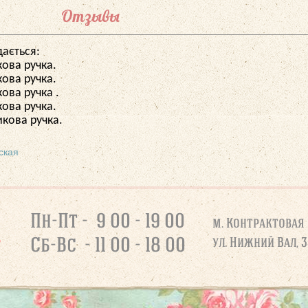
Отзывы
дається:
кова ручка.
кова ручка.
ова ручка .
кова ручка.
икова ручка.
ская
Пн-Пт - 9 00 - 19 00
м. Контрактовая
Сб-Вс - 11 00 - 18 00
ул. Нижний Вал, 3