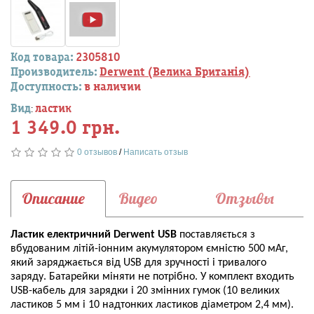
Код товара:
2305810
Производитель:
Derwent (Велика Британія)
Доступность:
в наличии
Вид
ластик
:
1 349.0 грн.
0 отзывов
/
Написать отзыв
Описание
Видео
Отзывы
Ластик електричний Derwent USB
поставляється з
вбудованим літій-іонним акумулятором ємністю 500 мАг,
який заряджається від USB для зручності і тривалого
заряду. Батарейки міняти не потрібно. У комплект входить
USB-кабель для зарядки і 20 змінних гумок (10 великих
ластиков 5 мм і 10 надтонких ластиков діаметром 2,4 мм).