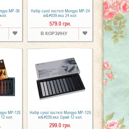
ungyo MP-36
Набір сухої пастелі Mungyo MP-24
кол.
м&#039;яка 24 кол.
.
579.0 грн.
В КОРЗИНУ
ungyo MP-12E
Набір сухої пастелі Mungyo MP-12G
12 кол.
м&#039;яка Сірий 12 кол.
.
299.0 грн.