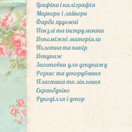
Графіка і каліграфія
Маркери і лайнери
Фарби художні
Пензлі та інcтрументи
Допоміжні матеріали
Полотна та папір
Декупаж
Заготовки для декупажу
Розпис та декорування
Пластика та ліплення
Скрапбукінг
Рукоділля і декор