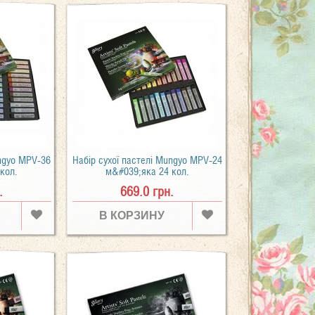
ungyo MPV-36
Набір сухої пастелі Mungyo MPV-24
кол.
м&#039;яка 24 кол.
.
669.0 грн.
В КОРЗИНУ