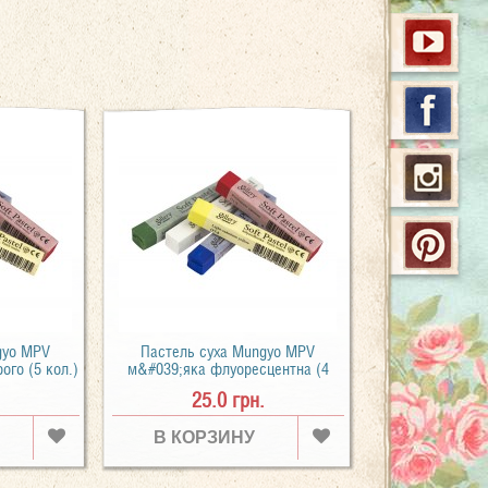
gyo MPV
Пастель суха Mungyo MPV
ого (5 кол.)
м&#039;яка флуоресцентна (4
кол.)
25.0 грн.
В КОРЗИНУ