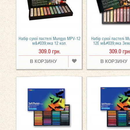
Набір сухої пастелі Mungyo MPV-12
Набір сухої пастелі 
м&#039;яка 12 кол.
12E м&#039;яка Земл
309.0 грн.
309.0 грн
В КОРЗИНУ
В КОРЗИНУ