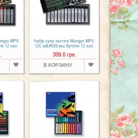
Mungyo MPV-
Набір сухої пастелі Mungyo MPV-
я 12 кол.
12C м&#039;яка Вугілля 12 кол.
.
309.0 грн.
В КОРЗИНУ