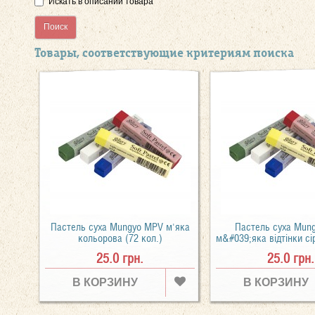
Искать в описании товара
Товары, соответствующие критериям поиска
Пастель суха Mungyo MPV м'яка
Пастель суха Mun
кольорова (72 кол.)
м&#039;яка відтінки сір
25.0 грн.
25.0 грн.
В КОРЗИНУ
В КОРЗИНУ