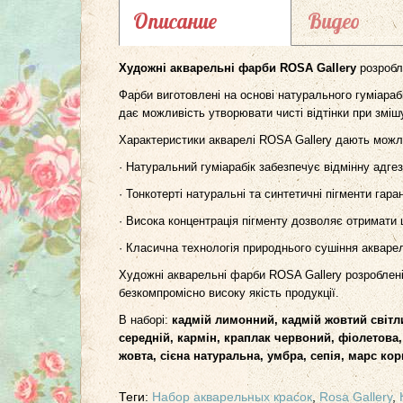
Описание
Видео
Художні акварельні фарби ROSA Gallery
розробл
Фарби виготовлені на основі натурального гуміарабі
дає можливість утворювати чисті відтінки при зміш
Характеристики акварелі ROSA Gallery дають можли
· Натуральний гуміарабік забезпечує відмінну адге
· Тонкотерті натуральні та синтетичні пігменти гар
· Висока концентрація пігменту дозволяє отримати
· Класична технологія природнього сушіння акваре
Художні акварельні фарби ROSA Gallery розроблені 
безкомпромісно високу якість продукції.
В наборі:
кадмій лимонний, кадмій жовтий світл
середній, кармін, краплак червоний, фіолетова,
жовта, сієна натуральна, умбра, сепія, марс к
Теги:
Набор акварельных красок
,
Rosa Gallery
,