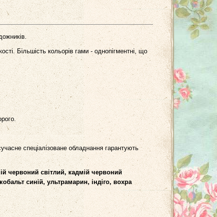
дожників.
ості. Більшість кольорів гами - однопігментні, що
орого.
 сучасне спеціалізоване обладнання гарантують
мій червоний світлий, кадмій червоний
кобальт синій, ультрамарин, індіго, вохра