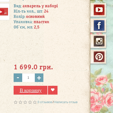
Вид
акварель у наборі
:
Кіл-ть кол., шт
24
:
Колір
основний
:
Упаковка
пластик
:
Об`єм, мл
2,5
:
1 699.0 грн.
-
+
В корзину
0 отзывов
/
Написать отзыв