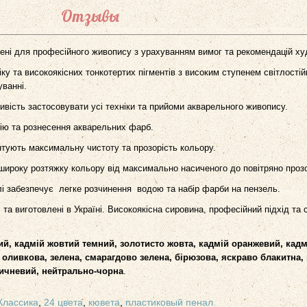
Отзывы
ені для професійного живопису з урахуванням вимог та рекомендацій ху
ку та високоякісних тонкотертих пігментів з високим ступенем світлостійк
уванні.
вість застосовувати усі техніки та прийоми акварельного живопису.
зію та рознесення акварельних фарб.
антують максимальну чистоту та прозорість кольору.
 широку розтяжку кольору від максимально насиченого до повітряно проз
лі забезпечує легке розчинення водою та набір фарби на пензель.
та виготовлені в Україні. Високоякісна сировина, професійний підхід та
ий, кадмій жовтий темний, золотисто жовта, кадмій оранжевий, кад
 оливкова, зелена, смарагдово зелена, бірюзова, яскраво блакитна, 
оричневий, нейтрально-чорна
.
Классика
,
24 цвета
,
кювета
,
пластиковый пенал