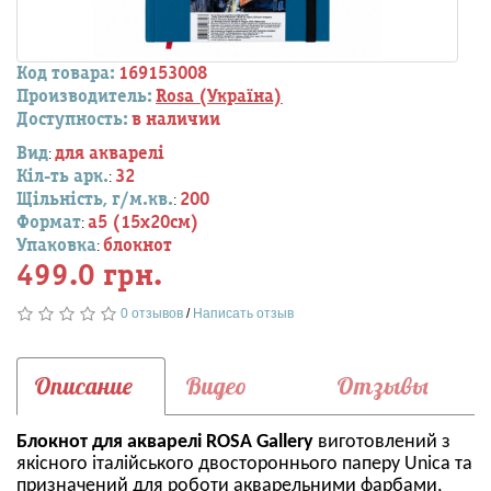
Код товара:
169153008
Производитель:
Rosa (Україна)
Доступность:
в наличии
Вид
для акварелі
:
Кіл-ть арк.
32
:
Щільність, г/м.кв.
200
:
Формат
a5 (15х20см)
:
Упаковка
блокнот
:
499.0 грн.
0 отзывов
/
Написать отзыв
Описание
Видео
Отзывы
Блокнот для акварелі ROSA Gallery
виготовлений з
якісного італійського двостороннього паперу Unica та
призначений для роботи акварельними фарбами,