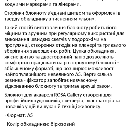
водними маркерами та лінерами.
Сторінки блокноту з’єднані шитвом та оформлені в
тверду обкладинку з тисненням «льон».
Такий спосіб виготовлення блокноту робить його
міцним та зручним при регулярному використані для
виконання швидких скетчів у подорожі чи на
прогулянці, створення етюдів на пленері та тривалого
зберігання завершених робіт. Цупка обкладинка,
якісне шитво та двосторонній папір дозволяють
комфортно працювати на розгорнутому блокноті -
збільшеному форматі, що розширює можливості
найпопулярнішого невеликого А5. Вертикальна
резинка - фіксатор запобігає невчасному
відкриванню блокноту та тримає аркуші разом.
Блокнот для акварелі ROSA Gallery створені для
професійних художників, скетчерів, ілюстраторів та
новачків у цій вишуканій техніці живопису.
∙ Формат: А5
∙ Колір обкладинки: бірюзовий