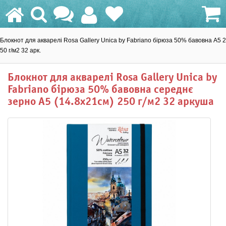
Блокнот для акварелі Rosa Gallery Unica by Fabriano бірюза 50% бавовна A5 2
0.0 грн.
50 г/м2 32 арк.
Блокнот для акварелі Rosa Gallery Unica by
Fabriano бірюза 50% бавовна середнє
зерно A5 (14.8x21см) 250 г/м2 32 аркуша