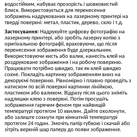
водостійким, набуває прозорість і шовковистий
блиск. Використовується для перенесення
зображень надрукованих на лазерному принтері на
тверді поверхні: метал, пластик, дерево, скло і т.д.
Застосування:
Надрукуйте цифрову фотографію на
лазерному принтері, або зробіть лазерну копію з
оригінальною фотографії, враховуючи, що після
перенесення зображення буде дзеркальним.
Використовуючи кисть або валик, нанесіть клей на
роздруковане зображення і на робочу поверхню.
Працювати потрібно швидко, так як клей швидко
сохне. Покладіть картинку зображенням вниз на
декоруємі поверхню. Рівномірно і плавно проведіть з
натиском по всій поверхні картинки лінійкою,
пластиком або валиком. Відразу після цього зніміть
надлишки клею з поверхні. Потім просушіть
зображення гарячим феном при найвищій
температурі протягом 10 хвилин. Дайте охолонути,
або залиште сохнути при кімнатній температурі
протягом 24 годин. Змочіть папір губкою і скачай або
зітріть верхній шар паперу до появи зображення.