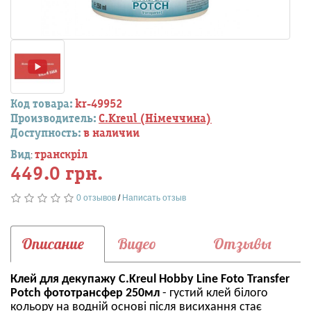
Код товара:
kr-49952
Производитель:
C.Kreul (Німеччина)
Доступность:
в наличии
Вид
транскріл
:
449.0 грн.
0 отзывов
/
Написать отзыв
Описание
Видео
Отзывы
Клей для декупажу C.Kreul Hobby Line Foto Transfer
Potch фототрансфер 250мл
- густий клей білого
кольору на водній основі після висихання стає