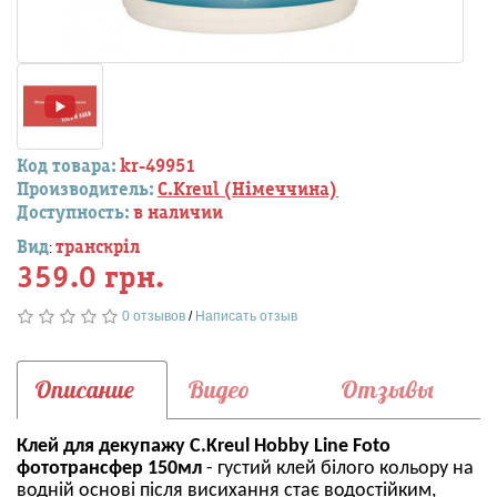
Код товара:
kr-49951
Производитель:
C.Kreul (Німеччина)
Доступность:
в наличии
Вид
транскріл
:
359.0 грн.
0 отзывов
/
Написать отзыв
Описание
Видео
Отзывы
Клей для декупажу C.Kreul Hobby Line Foto
фототрансфер 150мл
- густий клей білого кольору на
водній основі після висихання стає водостійким,