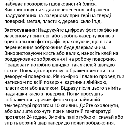
набуває прозорість і шовковистий блиск.
Використовується для перенесення зображень
надрукованих на лазерному принтері на тверді
поверхні: метал, пластик, дерево, скло і т.д.
Застосування:
Надрукуйте цифрову фотографію на
лазерному принтері, або зробіть лазерну копію з
оригінальною фотографії, враховуючи, що після
перенесення зображення буде дзеркальним.
Використовуючи кисть або валик, нанесіть клей на
роздруковане зображення і на робочу поверхню.
Працювати потрібно швидко, так як клей швидко
сохне. Покладіть картинку зображенням вниз на
декоруємі поверхню. Рівномірно і плавно проведіть з
натиском по всій поверхні картинки лінійкою,
пластиком або валиком. Відразу після цього зніміть
надлишки клею з поверхні. Потім просушіть
зображення гарячим феном при найвищій
температурі протягом 10 хвилин. Дайте охолонути,
або залиште сохнути при кімнатній температурі
протягом 24 годин. Змочіть папір губкою і скачай або
зітріть верхній шар паперу до появи зображення.